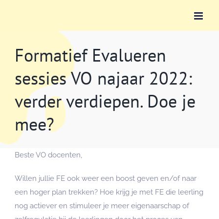
Ga
naar
inhoud
Formatief Evalueren
sessies VO najaar 2022:
verder verdiepen. Doe je
mee?
Beste VO docenten,
Willen jullie FE ook weer een boost geven en/of naar
een hoger plan trekken? Hoe krijg je met FE die leerling
nog actiever en stimuleer je meer eigenaarschap of